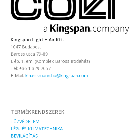
Kingspan Light + Air Kft.
1047 Budapest
Baross utca 79-89
I. ép. 1. em. (Komplex Baross Irodaház)
Tel: +36 1 329 7057
E-Mail:
kla.essmann.hu@kingspan.com
TERMÉKRENDSZEREK
TŰZVÉDELEM
LÉG- ÉS KLÍMATECHNIKA
BEVILÁGÍTÁS