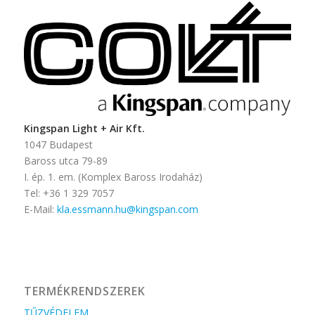
Kingspan Light + Air Kft.
1047 Budapest
Baross utca 79-89
I. ép. 1. em. (Komplex Baross Irodaház)
Tel: +36 1 329 7057
E-Mail:
kla.essmann.hu@kingspan.com
TERMÉKRENDSZEREK
TŰZVÉDELEM