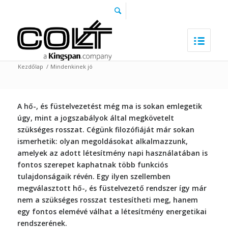
Kezdőlap
/
Mindenkinek jó
A hő-, és füstelvezetést még ma is sokan emlegetik
úgy, mint a jogszabályok által megkövetelt
szükséges rosszat. Cégünk filozófiáját már sokan
ismerhetik: olyan megoldásokat alkalmazzunk,
amelyek az adott létesítmény napi használatában is
fontos szerepet kaphatnak több funkciós
tulajdonságaik révén. Egy ilyen szellemben
megválasztott hő-, és füstelvezető rendszer így már
nem a szükséges rosszat testesítheti meg, hanem
egy fontos elemévé válhat a létesítmény energetikai
rendszerének.