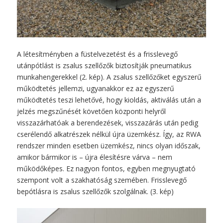
A létesítményben a füstelvezetést és a frisslevegő
utánpótlást is zsalus szellőzők biztosítják pneumatikus
munkahengerekkel (2. kép). A zsalus szellőzőket egyszerű
működtetés jellemzi, ugyanakkor ez az egyszerű
működtetés teszi lehetővé, hogy kioldás, aktiválás után a
jelzés megszűnését követően központi helyről
visszazárhatóak a berendezések, visszazárás után pedig
cserélendő alkatrészek nélkül újra üzemkész. Így, az RWA
rendszer minden esetben üzemkész, nincs olyan időszak,
amikor bármikor is – újra élesítésre várva – nem
működőképes. Ez nagyon fontos, egyben megnyugtató
szempont volt a szakhatóság szemében. Frisslevegő
bepótlásra is zsalus szellőzők szolgálnak. (3. kép)