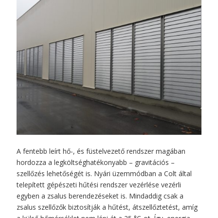
A fentebb leírt hő-, és füstelvezető rendszer magában
hordozza a legköltséghatékonyabb – gravitációs –
szellőzés lehetőségét is. Nyári üzemmódban a Colt által
telepített gépészeti hűtési rendszer vezérlése vezérli
egyben a zsalus berendezéseket is. Mindaddig csak a
zsalus szellőzők biztosítják a hűtést, átszellőztetést, amíg