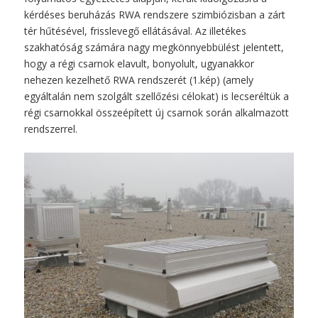
kérdéses beruházás RWA rendszere szimbiózisban a zárt
tér hűtésével, frisslevegő ellátásával. Az illetékes
szakhatóság számára nagy megkönnyebbülést jelentett,
hogy a régi csarnok elavult, bonyolult, ugyanakkor
nehezen kezelhető RWA rendszerét (1.kép) (amely
egyáltalán nem szolgált szellőzési célokat) is lecseréltük a
régi csarnokkal összeépített új csarnok során alkalmazott
rendszerrel.