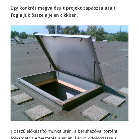
Egy konkrét megvalósult projekt tapasztalatait
foglaljuk össze a jelen cikkben.
Hosszú előkészítő munka után, a beruházóval történt
folyamatos egyeztetés alapján, került kidolgozásra a