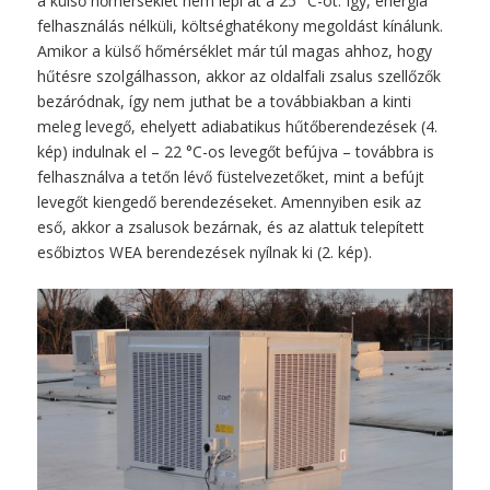
a külső hőmérséklet nem lépi át a 25 °C-ot. Így, energia
felhasználás nélküli, költséghatékony megoldást kínálunk.
Amikor a külső hőmérséklet már túl magas ahhoz, hogy
hűtésre szolgálhasson, akkor az oldalfali zsalus szellőzők
bezáródnak, így nem juthat be a továbbiakban a kinti
meleg levegő, ehelyett adiabatikus hűtőberendezések (4.
kép) indulnak el – 22 °C-os levegőt befújva – továbbra is
felhasználva a tetőn lévő füstelvezetőket, mint a befújt
levegőt kiengedő berendezéseket. Amennyiben esik az
eső, akkor a zsalusok bezárnak, és az alattuk telepített
esőbiztos WEA berendezések nyílnak ki (2. kép).