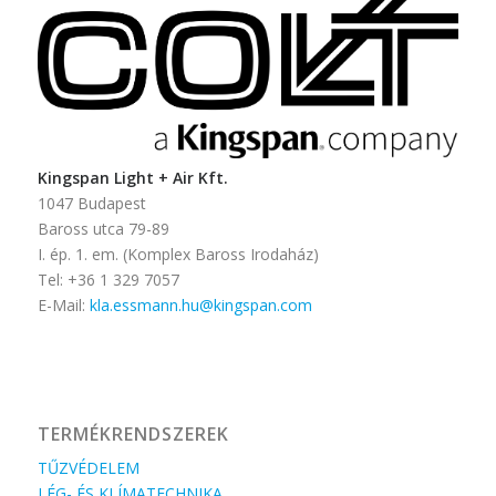
Kingspan Light + Air Kft.
1047 Budapest
Baross utca 79-89
I. ép. 1. em. (Komplex Baross Irodaház)
Tel: +36 1 329 7057
E-Mail:
kla.essmann.hu@kingspan.com
TERMÉKRENDSZEREK
TŰZVÉDELEM
LÉG- ÉS KLÍMATECHNIKA