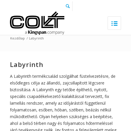
Kezdőlap
/
Labyrinth
Labyrinth
A Labyrinth termékcsalád szolgálhat füstelvezetésre, de
elsődleges célja az állandó, zajcsillapított légcsere
biztosítása. A Labirynth egy tetőbe építhető, nyitott,
speciális csapadékelvezető kialakítással tervezett, fix
lamellás rendszer, amely az időjárástól függetlenül
folyamatosan, esőben, hóban, szélben, beázás nélkül
működtethető. Olyan helyeken szükséges a beépítése,
ahol a belső térben nagy és folyamatos hőtermeléssel
járó tevékenység zajlik, így fontos a felgyülemlett meleg