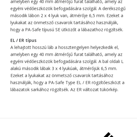
amelyben egy 40 mm átmérőjű furat található, amely az
egyéni védőeszközök befogadására szolgál. A derékszögű
második lábon 2 x 4 lyuk van, átmérője 6,5 mm. Ezeket a
lyukakat az önmetsző csavarok tartásához használják,
hogy a PA-Safe típusú SE ütközőt a lábazathoz rögzítsék.
EL / ER típus
A lehajtott hosszú láb a hossztengelyen helyezkedik el,
amelyben egy 40 mm átmérőjű furat található, amely az
egyéni védőeszközök befogadására szolgál. A bal oldali L
alakú második lábak 3 x 4 lyukúak, átmérőjük 6,5 mm.
Ezeket a lyukakat az önmetsző csavarok tartásához
használják, hogy a PA-Safe Type EL / ER rögzítőeszközt a
lábazatok sarkához rögzítsék. Az ER változat tükörkép.