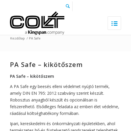
Kezdőlap
/
PA Safe
PA Safe – kikötőszem
PA Safe – kikötőszem
A PA Safe egy beesés elleni védelmet nyújtó termék,
amely DIN EN 795: 2012 szabvány szerint készült.
Robosztus anyagból készült és opcionálisan is
felszerelhető. Elsődleges feladata az emberi élet védelme,
ráadásul költséghatékony formában.
Ipari, kereskedelmi és önkormányzati épületekben, ahol
természetes hő-és füstelvezető rendszereket telepítettek