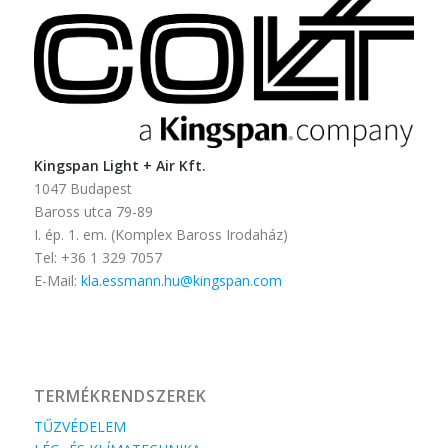
Kingspan Light + Air Kft.
1047 Budapest
Baross utca 79-89
I. ép. 1. em. (Komplex Baross Irodaház)
Tel: +36 1 329 7057
E-Mail:
kla.essmann.hu@kingspan.com
TERMÉKRENDSZEREK
TŰZVÉDELEM