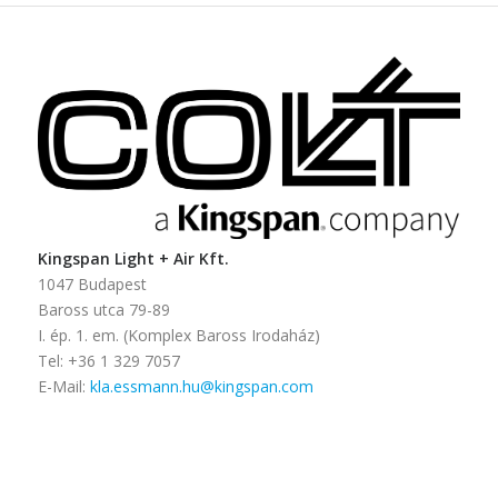
Kingspan Light + Air Kft.
1047 Budapest
Baross utca 79-89
I. ép. 1. em. (Komplex Baross Irodaház)
Tel: +36 1 329 7057
E-Mail:
kla.essmann.hu@kingspan.com